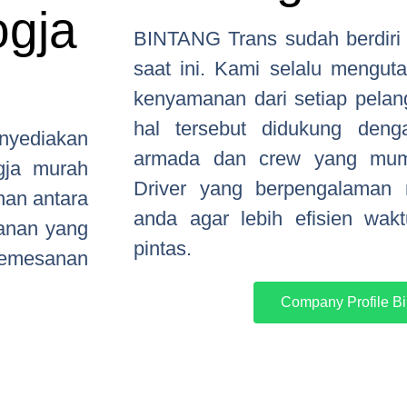
ogja
BINTANG Trans sudah berdiri 
saat ini. Kami selalu mengu
kenyamanan dari setiap pelan
hal tersebut didukung deng
nyediakan
armada dan crew yang mump
gja murah
Driver yang berpengalaman
nan antara
anda agar lebih efisien wak
yanan yang
pintas.
pemesanan
Company Profile Bi