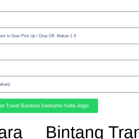
oor to Door Pick Up / Drop Off, Makan 1 X
aikan)
n Travel Bandara Soekarno Hatta Jogja
ara
Bintang Tra